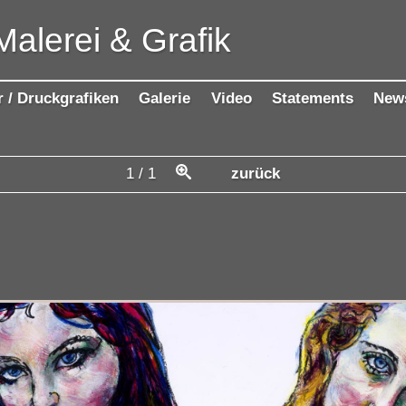
Malerei & Grafik
r / Druckgrafiken
Galerie
Video
Statements
New
1
/
1
zurück