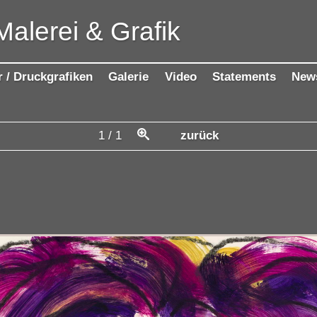
Malerei & Grafik
r / Druckgrafiken
Galerie
Video
Statements
New
1
/
1
zurück