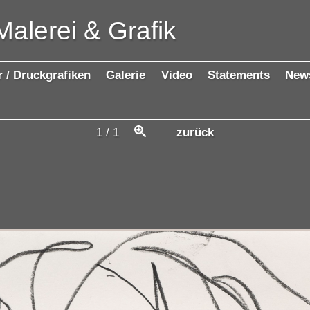
Malerei & Grafik
r / Druckgrafiken
Galerie
Video
Statements
New
1
/
1
zurück