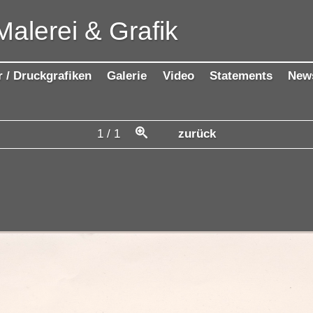
Malerei & Grafik
r / Druckgrafiken
Galerie
Video
Statements
New
1
/
1
zurück