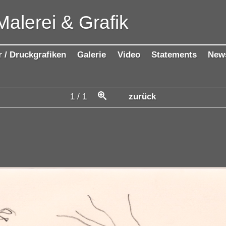
Malerei & Grafik
r / Druckgrafiken
Galerie
Video
Statements
New
1
/
1
zurück