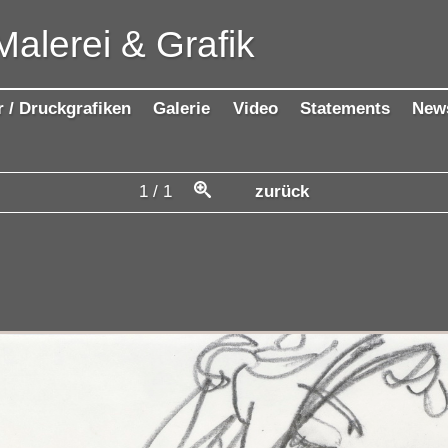
Malerei & Grafik
r / Druckgrafiken
Galerie
Video
Statements
New
1
/
1
zurück