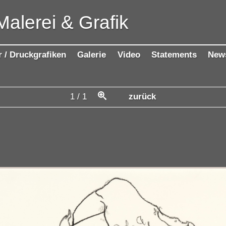
Malerei & Grafik
r / Druckgrafiken
Galerie
Video
Statements
New
1
/
1
zurück