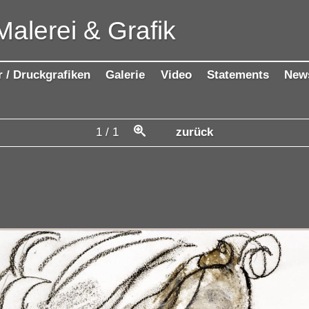
Malerei & Grafik
r / Druckgrafiken
Galerie
Video
Statements
New
1
/
1
zurück