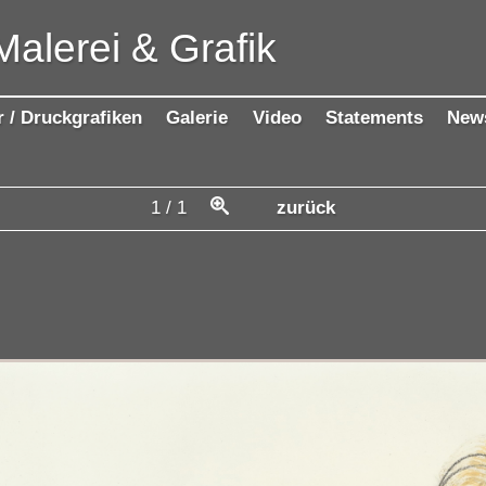
Malerei & Grafik
r / Druckgrafiken
Galerie
Video
Statements
New
1
/
1
zurück