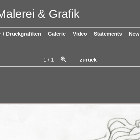
Malerei & Grafik
r / Druckgrafiken
Galerie
Video
Statements
New
1
/
1
zurück