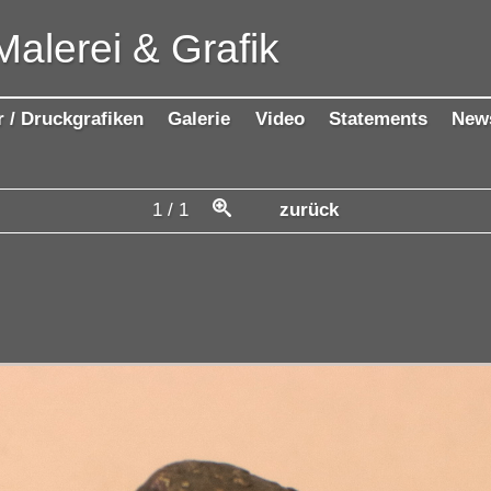
Malerei & Grafik
r / Druckgrafiken
Galerie
Video
Statements
New
1
/
1
zurück