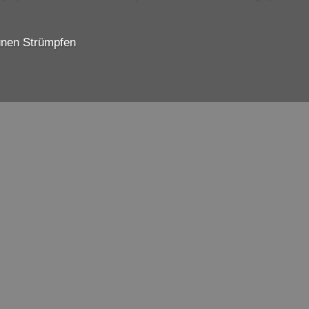
ünen Strümpfen
 Gunter Langer, TU-Chor