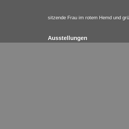
sitzende Frau im rotem Hemd und gr
Ausstellungen
Art Beijing
2019
- Peking
Von Sinn zu Sinn, Gabi Kondor und
2023
- Bannewitz, Dresden
Bilder - KulturTankstelle
2026
- Bannewitz, Windbergstraße 1
Impressum
Datenschutz