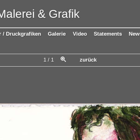
Malerei & Grafik
r / Druckgrafiken
Galerie
Video
Statements
New
1
/
1
zurück